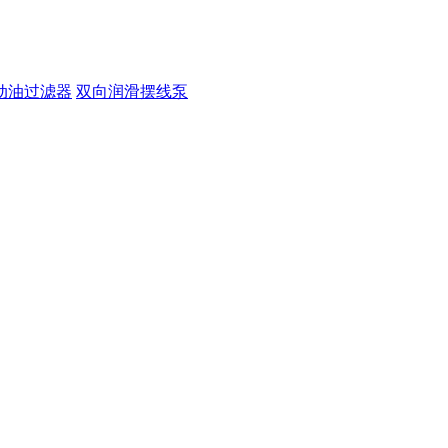
动油过滤器
双向润滑摆线泵