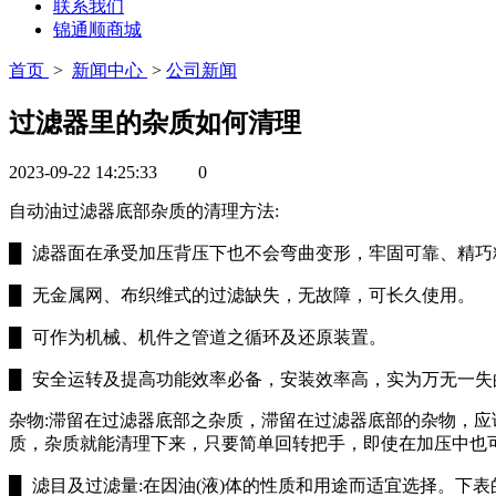
联系我们
锦通顺商城
首页
>
新闻中心
>
公司新闻
过滤器里的杂质如何清理
2023-09-22 14:25:33
0
自动油过滤器底部杂质的清理方法:
█
滤器面在承受加压背压下也不会弯曲变形，牢固可靠、精巧
█
无金属网、布织维式的过滤缺失，无故障，可长久使用。
█
可作为机械、机件之管道之循环及还原装置。
█
安全运转及提高功能效率必备，安装效率高，实为万无一失
杂物:滞留在过滤器底部之杂质，滞留在过滤器底部的杂物，应
质，杂质就能清理下来，只要简单回转把手，即使在加压中也
█
滤目及过滤量:在因油(液)体的性质和用途而适宜选择。下