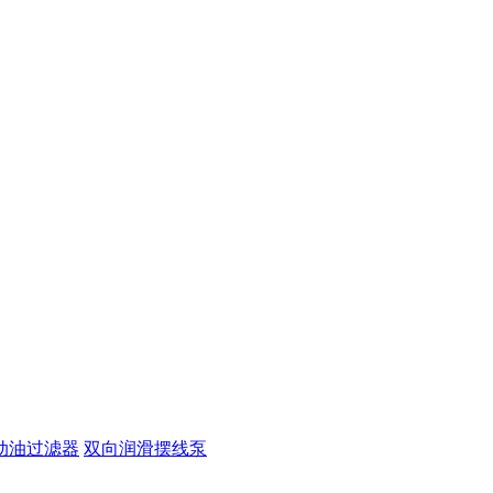
动油过滤器
双向润滑摆线泵